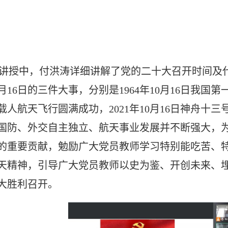
讲授中，付洪涛详细讲解了党的二十大召开时间及
月
16
日的三件大事，分别是
1964
年
10
月
16
日我国第
载人航天飞行圆满成功，
2021
年
10
月
16
日神舟十三
国防、外交自主独立、航天事业发展并不断强大，
的重要贡献，勉励广大党员教师学习特别能吃苦、
天精神，引导广大党员教师以史为鉴、开创未来、
大胜利召开。