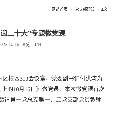
网站首页
党支部建设
>
> 正文
迎二十大”专题微党课
2-10-15 浏览：
144
开区校区
303
会议室，党委副书记付洪涛为
史上的
10
月
16
日》微党课。本次微党课首次
，邀请第一党总支第一、二党支部党员教师