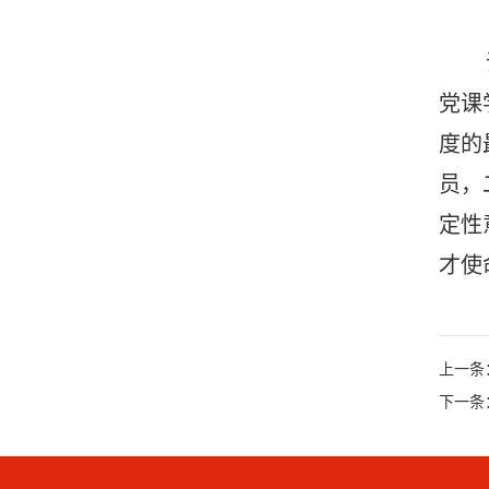
党课
度的
员，
定性
才使
上一条
下一条