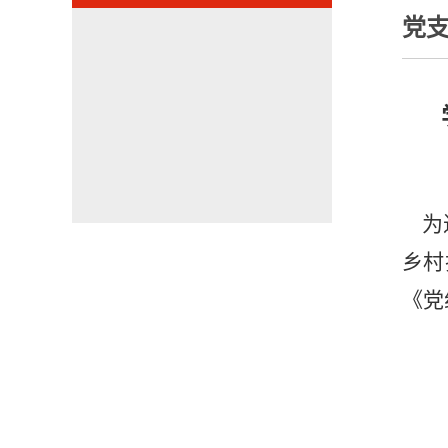
党
为进
乡村
《党